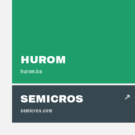
HUROM
hurom.ba
↗
SEMICROS
semicros.com