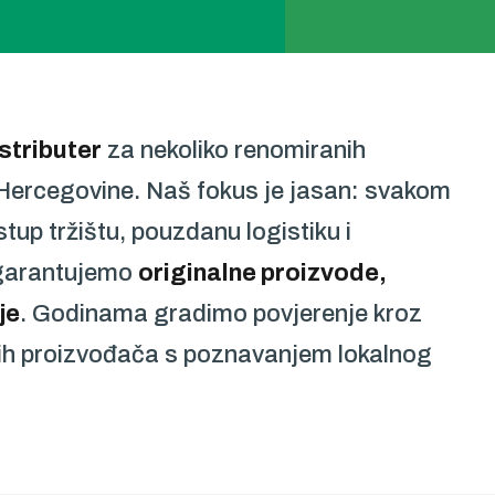
istributer
za nekoliko renomiranih
 Hercegovine. Naš fokus je jasan: svakom
up tržištu, pouzdanu logistiku i
 garantujemo
originalne proizvode,
je
. Godinama gradimo povjerenje kroz
skih proizvođača s poznavanjem lokalnog