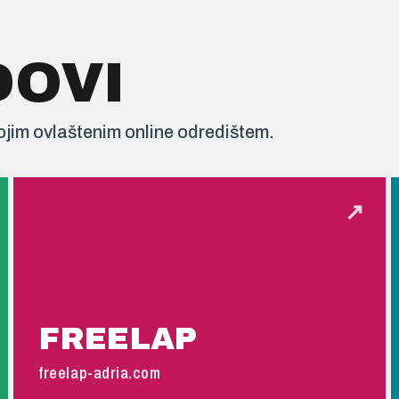
DOVI
ojim ovlaštenim online odredištem.
↗
FREELAP
freelap-adria.com