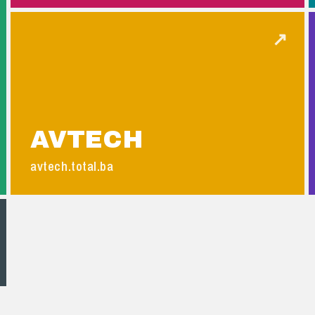
↗
AVTECH
avtech.total.ba