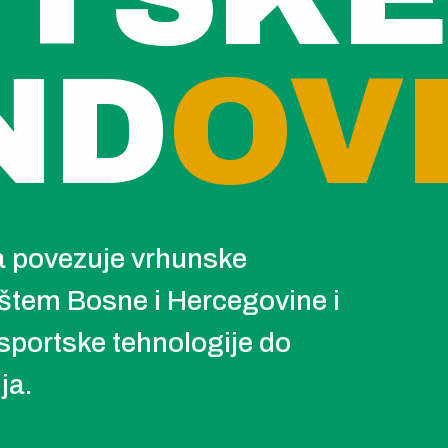
ND
OV
ja povezuje vrhunske
štem Bosne i Hercegovine i
sportske tehnologije do
ja.