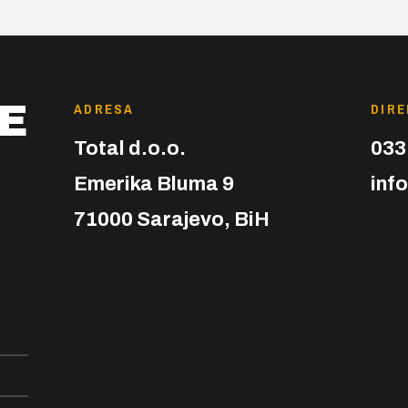
E
ADRESA
DIR
Total d.o.o.
033
Emerika Bluma 9
inf
71000 Sarajevo, BiH