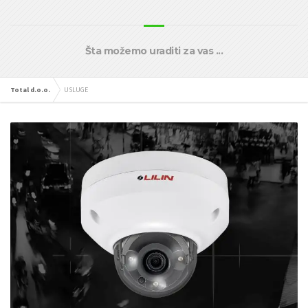
Šta možemo uraditi za vas ...
Total d.o.o.
USLUGE