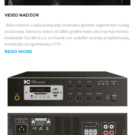
VIDEO NADZOR
Video nadzor u našoj kompaniji smatramo glavnim segmentom našeg
poslovanja. Iskustvo datira od 2004. godine kada smo kao kao kćerka
kompanije SeCaM d.o.o. izvršavali sve zadatke na polju projektovanja,
instalacije i programiranja CCTV …
READ MORE