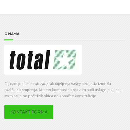
O NAMA
Cilj nam je eliminirati zadatak dijeljenja vašeg projekta između
različitih kompanija. Mi smo kompanija koja vam nudi usluge dizajna i
instalacije od početnih skica do konačne konstrukcije.
KONTAKT FORMA