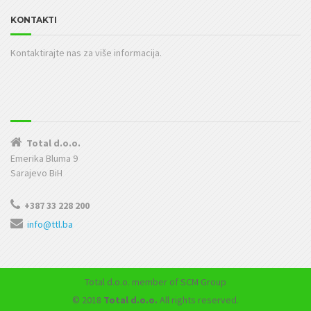
KONTAKTI
Kontaktirajte nas za više informacija.
Total d.o.o.
Emerika Bluma 9
Sarajevo BiH
+387 33 228 200
info@ttl.ba
Total d.o.o.
member of SCM Group
© 2018
Total d.o.o.
All rights reserved.