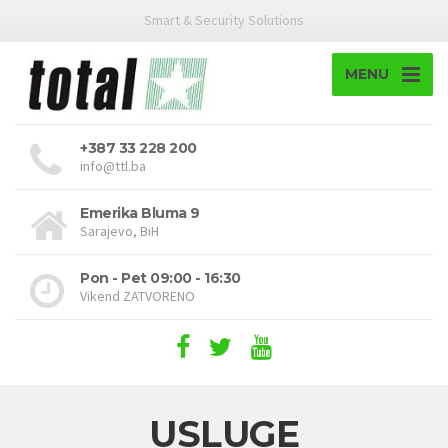
Smart & Security Solutions
MENU
+387 33 228 200
info@ttl.ba
Emerika Bluma 9
Sarajevo, BiH
Pon - Pet 09:00 - 16:30
Vikend ZATVORENO
USLUGE