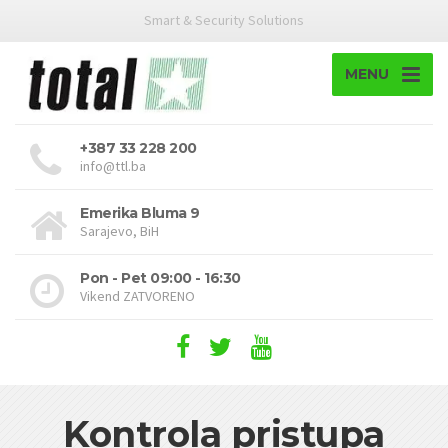
Smart & Security Solutions
MENU
+387 33 228 200
info@ttl.ba
Emerika Bluma 9
Sarajevo, BiH
Pon - Pet 09:00 - 16:30
Vikend ZATVORENO
Kontrola pristupa