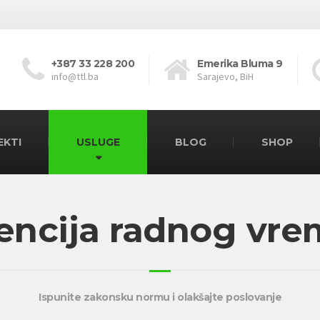
+387 33 228 200
Emerika Bluma 9
info@ttl.ba
Sarajevo, BiH
EKTI
USLUGE
BLOG
SHOP
encija radnog vr
Ispunite zakonsku normu i olakšajte poslovanje