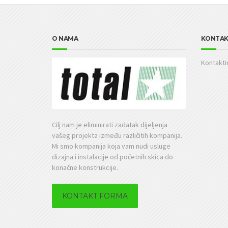
O NAMA
KONTAK
Kontaktir
Cilj nam je eliminirati zadatak dijeljenja
vašeg projekta između različitih kompanija.
Mi smo kompanija koja vam nudi usluge
dizajna i instalacije od početnih skica do
konačne konstrukcije.
KONTAKT FORMA