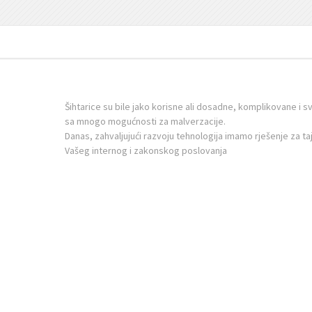
Šihtarice su bile jako korisne ali dosadne, komplikovane i 
sa mnogo mogućnosti za malverzacije.
Danas, zahvaljujući razvoju tehnologija imamo rješenje za taj
Vašeg internog i zakonskog poslovanja