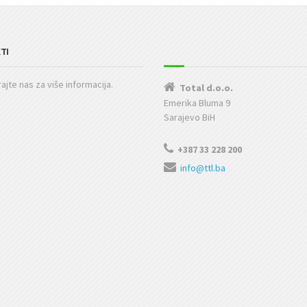
TI
ajte nas za više informacija.
Total d.o.o.
Emerika Bluma 9
Sarajevo BiH
+387 33 228 200
info@ttl.ba